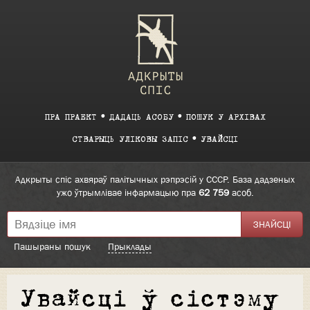
ПРА ПРАЕКТ
ДАДАЦЬ АСОБУ
ПОШУК У АРХІВАХ
СТВАРЫЦЬ УЛІКОВЫ ЗАПІС
УВАЙСЦІ
Адкрыты спіс ахвяраў палітычных рэпрэсій у СССР. База дадзеных
ужо ўтрымлівае інфармацыю пра
62 759
асоб.
Пашыраны пошук
Прыклады
Увайсці ў сістэму