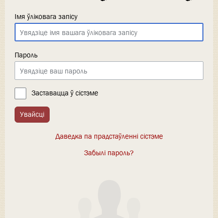
Імя ўліковага запісу
Пароль
Заставацца ў сістэме
Увайсці
Даведка па прадстаўленні сістэме
Забылі пароль?