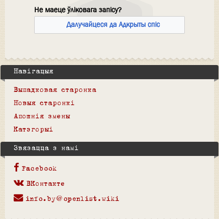
Не маеце ўліковага запісу?
Далучайцеся да Адкрыты спіс
Навігацыя
Выпадковая старонка
Новыя старонкі
Апошнія змены
Катэгорыі
Звязацца з намі
Facebook
ВКонтакте
info.by@openlist.wiki