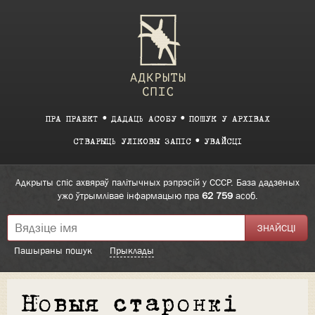
ПРА ПРАЕКТ
ДАДАЦЬ АСОБУ
ПОШУК У АРХІВАХ
СТВАРЫЦЬ УЛІКОВЫ ЗАПІС
УВАЙСЦІ
Адкрыты спіс ахвяраў палітычных рэпрэсій у СССР. База дадзеных
ужо ўтрымлівае інфармацыю пра
62 759
асоб.
Пашыраны пошук
Прыклады
Новыя старонкі