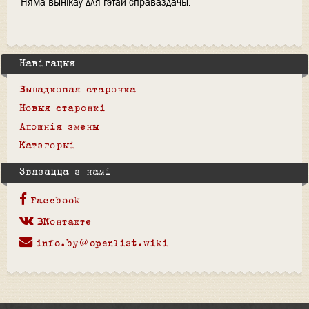
Няма вынікаў для гэтай справаздачы.
Навігацыя
Выпадковая старонка
Новыя старонкі
Апошнія змены
Катэгорыі
Звязацца з намі
Facebook
ВКонтакте
info.by@openlist.wiki