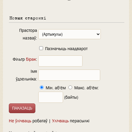
Новыя старонкі
Прастора
назваў:
Пазначыць наадварот
Фільтр
бірак
:
Імя
ўдзельніка:
Мін. аб'ём
Макс. аб'ём:
(байты)
Не ўлічваць
робатаў |
Улічваць
перасылкі