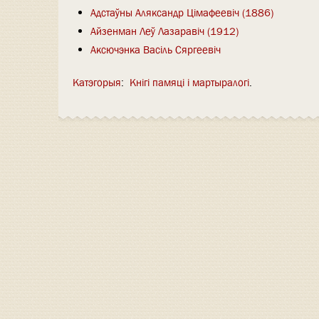
Адстаўны Аляксандр Цімафеевіч (1886)
Айзенман Леў Лазаравіч (1912)
Аксючэнка Васіль Сяргеевіч
Катэгорыя
:
Кнігі памяці і мартыралогі