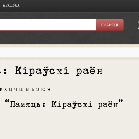
У АРХІВАХ
ь: Кіраўскі раён
Ф
Х
Ц
Ч
Ш
Ы
Ь
Э
Ю
Я
і “Памяць: Кіраўскі раён”