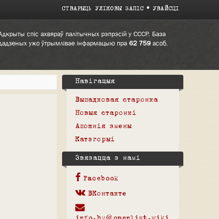
СТВАРЫЦЬ УЛІКОВЫ ЗАПІС
УВАЙСЦІ
Адкрыты спіс ахвяраў палітычных рэпрэсій у СССР. База
дадзеных ужо ўтрымлівае інфармацыю пра
62 759
асоб.
Навігацыя
Выпадковая старонка
Новыя старонкі
Апошнія змены
Катэгорыі
Звязацца з намі
Facebook
ВКонтакте
info.by@openlist.wiki