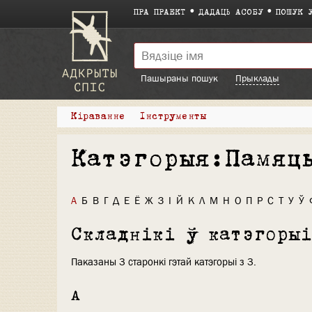
ПРА ПРАЕКТ
ДАДАЦЬ АСОБУ
ПОШУК 
Пашыраны пошук
Прыклады
Кіраванне
Інструменты
Катэгорыя:Памяц
А
Б
В
Г
Д
Е
Ё
Ж
З
І
Й
К
Л
М
Н
О
П
Р
С
Т
У
Ў
Складнікі ў катэгоры
Паказаны 3 старонкі гэтай катэгорыі з 3.
А