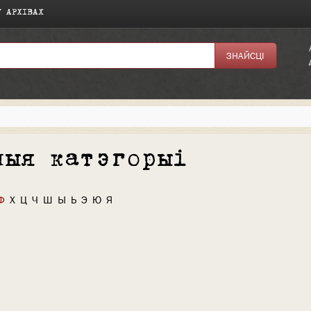
У АРХІВАХ
ныя катэгорыі
Ф
Х
Ц
Ч
Ш
Ы
Ь
Э
Ю
Я