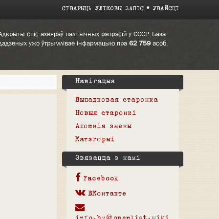
СТВАРЫЦЬ УЛІКОВЫ ЗАПІС
УВАЙСЦІ
Адкрыты спіс ахвяраў палітычных рэпрэсій у СССР. База
дадзеных ужо ўтрымлівае інфармацыю пра
62 759
асоб.
Навігацыя
Выпадковая старонка
Новыя старонкі
Апошнія змены
Катэгорыі
Звязацца з намі
Facebook
ВКонтакте
info.by@openlist.wiki