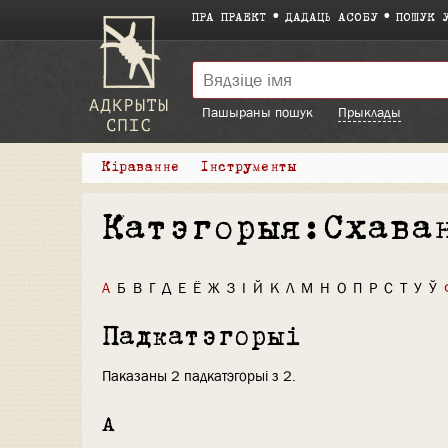
ПРА ПРАЕКТ
ДАДАЦЬ АСОБУ
ПОШУК 
Пашыраны пошук
Прыклады
Кіраванне
Інструменты
Катэгорыя:Схава
А
Б
В
Г
Д
Е
Ё
Ж
З
І
Й
К
Л
М
Н
О
П
Р
С
Т
У
Ў
Падкатэгорыі
Паказаны 2 падкатэгорыі з 2.
А