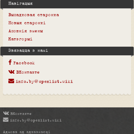
Навігацыя
Выпадковая старонка
Новыя старонкі
Апошнія змены
Катэгорыі
Звязацца з намі
Facebook
ВКонтакте
info.by@openlist.wiki
ВКонтакте
info.by@openlist.wiki
Адмова ад адказнасці