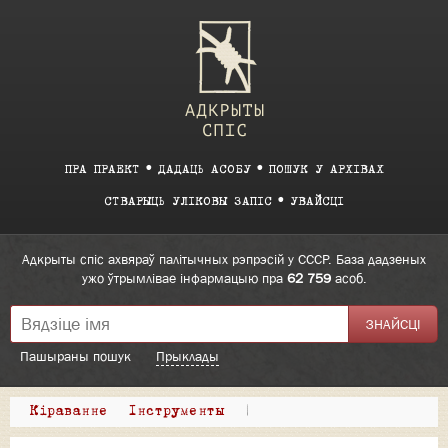
ПРА ПРАЕКТ
ДАДАЦЬ АСОБУ
ПОШУК У АРХІВАХ
СТВАРЫЦЬ УЛІКОВЫ ЗАПІС
УВАЙСЦІ
Адкрыты спіс ахвяраў палітычных рэпрэсій у СССР. База дадзеных
ужо ўтрымлівае інфармацыю пра
62 759
асоб.
Пашыраны пошук
Прыклады
Кіраванне
Інструменты
|