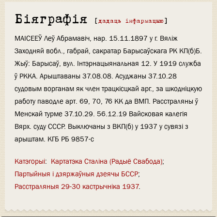
Біяграфія
[
дадаць інфармацыю
]
МАІСЕЕЎ Леў Абрамавіч, нар. 15.11.1897 у г. Вяліж
Заходняй вобл., габрай, сакратар Барысаўскага РК КП(б)Б.
Жыў: Барысаў, вул. Інтэрнацыянальная 12. У 1919 служба
ў РККА. Арыштаваны 37.08.08. Асуджаны 37.10.28
судовым ворганам як член трацкісцкай арг., за шкодніцкую
работу паводле арт. 69, 70, 76 КК да ВМП. Расстраляны ў
Менскай турме 37.10.29. 56.12.19 Вайсковая калегія
Вярх. суду СССР. Выключаны з ВКП(б) у 1937 у сувязі з
арыштам. КГБ РБ 9857-с
Катэгорыі
:
Картатэка Сталіна (Радыё Свабода)
Партыйныя і дзяржаўныя дзеячы БССР
Расстраляныя 29-30 кастрычніка 1937