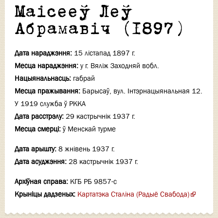
Маісееў Леў
Абрамавіч (1897)
Дата нараджэння:
15 лiстапад 1897 г.
Месца нараджэння:
у г. Вяліж Заходняй вобл.
Нацыянальнасць:
габрай
Месца пражывання:
Барысаў, вул. Інтэрнацыянальная 12.
У 1919 служба ў РККА
Дата расстрэлу:
29 кастрычнiк 1937 г.
Месца смерці:
ў Менскай турме
Дата арышту:
8 жнiвень 1937 г.
Дата асуджэння:
28 кастрычнiк 1937 г.
Архіўная справа:
КГБ РБ 9857-с
Крыніцы дадзеных:
Картатэка Сталіна (Радыё Свабода)