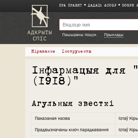
ПРА ПРАЕКТ
ДАДАЦЬ АСОБУ
ПОШУК 
Пашыраны пошук
Прыклады
Кіраванне
Інструменты
Інфармацыя для 
(1918)"
Агульныя звесткі
Паказаная назва
Іотаў Кір
Прадвызначаны ключ парадкавання
Іотаў Кір