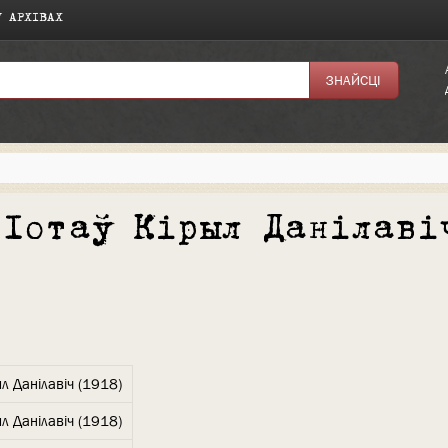
У АРХІВАХ
"Іотаў Кірыл Данілаві
ыл Данілавіч (1918)
ыл Данілавіч (1918)