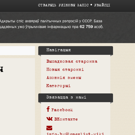
СТВАРЫЦЬ УЛІКОВЫ ЗАПІС
УВАЙСЦІ
Адкрыты спіс ахвяраў палітычных рэпрэсій у СССР. База
дадзеных ужо ўтрымлівае інфармацыю пра
62 759
асоб.
Навігацыя
Выпадковая старонка
ч
Новыя старонкі
Апошнія змены
Катэгорыі
Звязацца з намі
Facebook
ВКонтакте
info.by@openlist.wiki