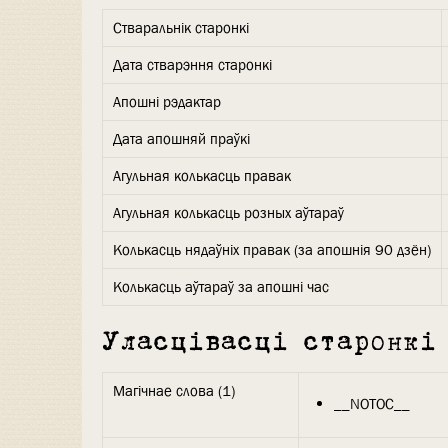
Стваральнік старонкі
Дата стварэння старонкі
Апошні рэдактар
Дата апошняй праўкі
Агульная колькасць правак
Агульная колькасць розных аўтараў
Колькасць нядаўніх правак (за апошнія 90 дзён)
Колькасць аўтараў за апошні час
Уласцівасці старонкі
Магічнае слова (1)
__NOTOC__