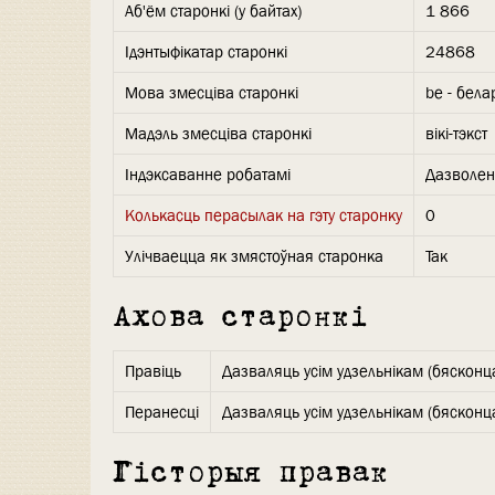
Аб'ём старонкі (у байтах)
1 866
Ідэнтыфікатар старонкі
24868
Мова змесціва старонкі
be - бела
Мадэль змесціва старонкі
вікі-тэкст
Індэксаванне робатамі
Дазволе
Колькасць перасылак на гэту старонку
0
Улічваецца як змястоўная старонка
Так
Ахова старонкі
Правіць
Дазваляць усім удзельнікам (бясконц
Перанесці
Дазваляць усім удзельнікам (бясконц
Гісторыя правак