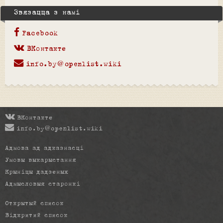
Звязацца з намі
Facebook
ВКонтакте
info.by@openlist.wiki
ВКонтакте
info.by@openlist.wiki
Адмова ад адказнасці
Умовы выкарыстання
Крыніцы дадзеных
Адмысловыя старонкі
Открытый список
Відкритий список