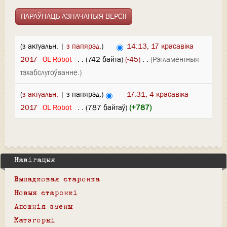
(з актуальн. |
з папярэд.
)
14:13, 17 красавіка
2017
‎
OL Robot
‎
. .
(742 байта)
(-45)
‎
. .
(Рэгламентныя
тэхабслугоўванне.)
(
з актуальн.
| з папярэд.)
17:31, 4 красавіка
2017
‎
OL Robot
‎
. .
(787 байтаў)
(+787)
Навігацыя
Выпадковая старонка
Новыя старонкі
Апошнія змены
Катэгорыі