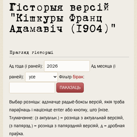
Гісторыя версій
"Кішкуры Франц
Адамавіч (1904)"
Прагляд гісторыі
Ад года (і раней):
Ад месяца (і
раней):
Фільтр
бірак
:
Выбар розніцы: адзначце радыё-боксы версій, якія трэба
параўнаць і націсніце enter або кнопку, што ўнізе.
Тлумачэнне: (з актуальн.) = розніца з актуальнай версіяй,
(з папярэд.) = розніца з папярэдняй версіяй, д = дробная
праўка.