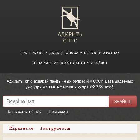
ПРА ПРАЕКТ
ДАДАЦЬ АСОБУ
ПОШУК У АРХІВАХ
СТВАРЫЦЬ УЛІКОВЫ ЗАПІС
УВАЙСЦІ
Адкрыты спіс ахвяраў палітычных рэпрэсій у СССР. База дадзеных
ужо ўтрымлівае інфармацыю пра
62 759
асоб.
Пашыраны пошук
Прыклады
Кіраванне
Інструменты