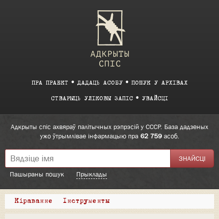
ПРА ПРАЕКТ
ДАДАЦЬ АСОБУ
ПОШУК У АРХІВАХ
СТВАРЫЦЬ УЛІКОВЫ ЗАПІС
УВАЙСЦІ
Адкрыты спіс ахвяраў палітычных рэпрэсій у СССР. База дадзеных
ужо ўтрымлівае інфармацыю пра
62 759
асоб.
Пашыраны пошук
Прыклады
Кіраванне
Інструменты