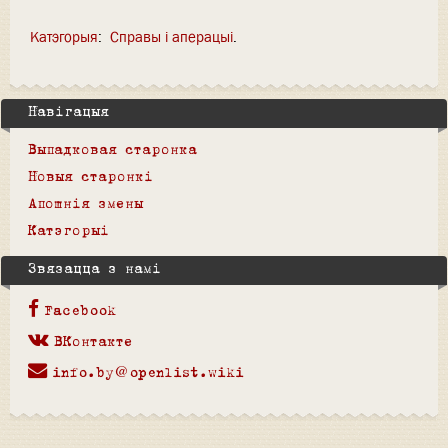
Катэгорыя
:
Справы і аперацыі
Навігацыя
Выпадковая старонка
Новыя старонкі
Апошнія змены
Катэгорыі
Звязацца з намі
Facebook
ВКонтакте
info.by@openlist.wiki