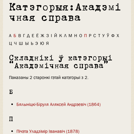
Катэгорыя:Акадэмі
чная справа
А
Б
В
Г
Д
Е
Ё
Ж
З
І
Й
К
Л
М
Н
О
П
Р
С
Т
У
Ў
Ф
Х
Ц
Ч
Ш
Ы
Ь
Э
Ю
Я
Складнікі ў катэгорыі
“Акадэмічная справа”
Паказаны 2 старонкі гэтай катэгорыі з 2.
Б
Бялыніцкі-Біруля Аляксей Андрэевіч (1864)
П
Пічэта Уладзімір Іванавіч (1878)