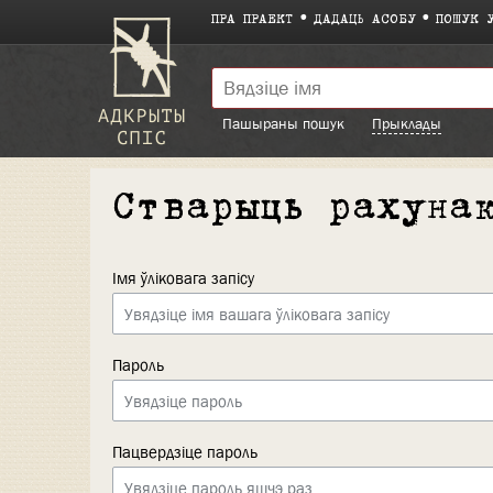
ПРА ПРАЕКТ
ДАДАЦЬ АСОБУ
ПОШУК 
Пашыраны пошук
Прыклады
Стварыць рахуна
Імя ўліковага запісу
Пароль
Пацвердзіце пароль