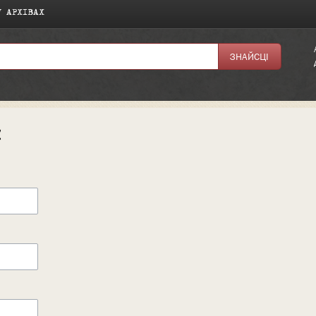
У АРХІВАХ
к