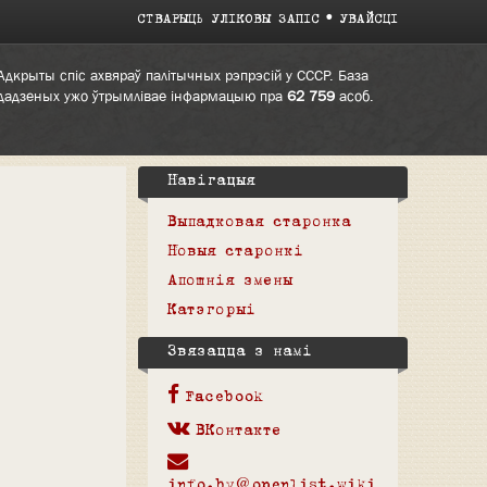
СТВАРЫЦЬ УЛІКОВЫ ЗАПІС
УВАЙСЦІ
Адкрыты спіс ахвяраў палітычных рэпрэсій у СССР. База
дадзеных ужо ўтрымлівае інфармацыю пра
62 759
асоб.
Навігацыя
Выпадковая старонка
Новыя старонкі
Апошнія змены
Катэгорыі
Звязацца з намі
Facebook
ВКонтакте
info.by@openlist.wiki