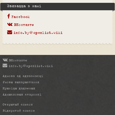
Звязацца з намі
Facebook
ВКонтакте
info.by@openlist.wiki
ВКонтакте
info.by@openlist.wiki
Адмова ад адказнасці
Умовы выкарыстання
Крыніцы дадзеных
Адмысловыя старонкі
Открытый список
Відкритий список