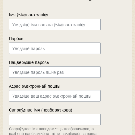
Імя ўліковага запісу
Пароль
Пацвердзіце пароль
Адрас электроннай пошты
Сапраўднае імя (неабавязкова)
Сапраўднае імя паведамляць неабавязкова, а
калі яно паведамлена, то ім падпісваецца ваша