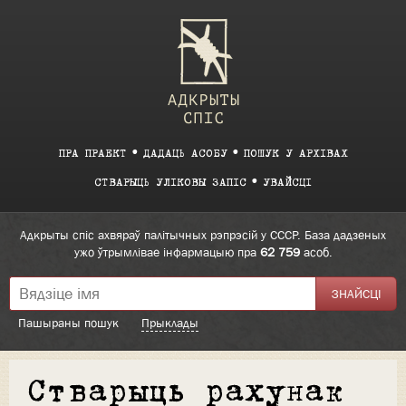
ПРА ПРАЕКТ
ДАДАЦЬ АСОБУ
ПОШУК У АРХІВАХ
СТВАРЫЦЬ УЛІКОВЫ ЗАПІС
УВАЙСЦІ
Адкрыты спіс ахвяраў палітычных рэпрэсій у СССР. База дадзеных
ужо ўтрымлівае інфармацыю пра
62 759
асоб.
Пашыраны пошук
Прыклады
Стварыць рахунак