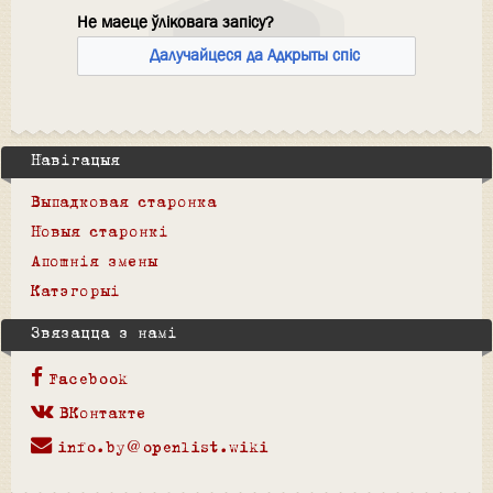
Не маеце ўліковага запісу?
Далучайцеся да Адкрыты спіс
Навігацыя
Выпадковая старонка
Новыя старонкі
Апошнія змены
Катэгорыі
Звязацца з намі
Facebook
ВКонтакте
info.by@openlist.wiki