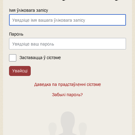
Імя ўліковага запісу
Пароль
Заставацца ў сістэме
Увайсці
Даведка па прадстаўленні сістэме
Забылі пароль?