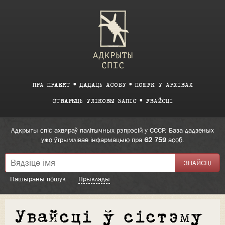
ПРА ПРАЕКТ
ДАДАЦЬ АСОБУ
ПОШУК У АРХІВАХ
СТВАРЫЦЬ УЛІКОВЫ ЗАПІС
УВАЙСЦІ
Адкрыты спіс ахвяраў палітычных рэпрэсій у СССР. База дадзеных
ужо ўтрымлівае інфармацыю пра
62 759
асоб.
Пашыраны пошук
Прыклады
Увайсці ў сістэму