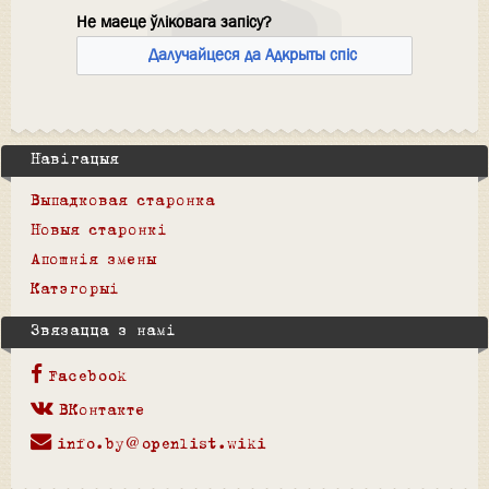
Не маеце ўліковага запісу?
Далучайцеся да Адкрыты спіс
Навігацыя
Выпадковая старонка
Новыя старонкі
Апошнія змены
Катэгорыі
Звязацца з намі
Facebook
ВКонтакте
info.by@openlist.wiki