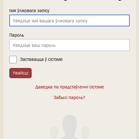
Імя ўліковага запісу
Пароль
Заставацца ў сістэме
Увайсці
Даведка па прадстаўленні сістэме
Забылі пароль?