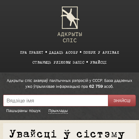
ПРА ПРАЕКТ
ДАДАЦЬ АСОБУ
ПОШУК У АРХІВАХ
СТВАРЫЦЬ УЛІКОВЫ ЗАПІС
УВАЙСЦІ
Адкрыты спіс ахвяраў палітычных рэпрэсій у СССР. База дадзеных
ужо ўтрымлівае інфармацыю пра
62 759
асоб.
Пашыраны пошук
Прыклады
Увайсці ў сістэму