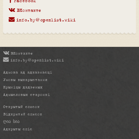
Facebook
ВКонтакте
info.by@openlist.wiki
ВКонтакте
info.by@openlist.wiki
Адмова ад адказнасці
Умовы выкарыстання
Крыніцы дадзеных
Адмысловыя старонкі
Открытый список
Відкритий список
ღია სია
Адкрыты спіс