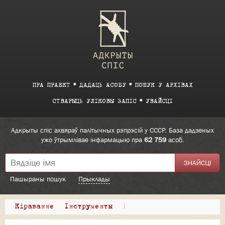
ПРА ПРАЕКТ
ДАДАЦЬ АСОБУ
ПОШУК У АРХІВАХ
СТВАРЫЦЬ УЛІКОВЫ ЗАПІС
УВАЙСЦІ
Адкрыты спіс ахвяраў палітычных рэпрэсій у СССР. База дадзеных
ужо ўтрымлівае інфармацыю пра
62 759
асоб.
Пашыраны пошук
Прыклады
Кіраванне
Інструменты
|