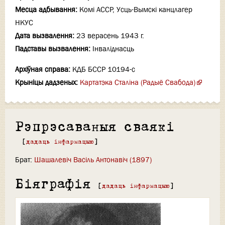
Месца адбывання:
Комі АССР, Усць-Вымскі канцлагер
НКУС
Дата вызвалення:
23 верасень 1943 г.
Падставы вызвалення:
Інваліднасць
Архіўная справа:
КДБ БССР 10194-с
Крыніцы дадзеных:
Картатэка Сталіна (Радыё Свабода)
Рэпрэсаваныя сваякі
[
дадаць інфармацыю
]
Брат:
Шашалевіч Васіль Антонавіч (1897)
Біяграфія
[
дадаць інфармацыю
]