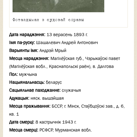
Фотаздымак з судовай справы
Дата нараджэння:
13 верасень 1893 г.
Імя па-руску:
Шашалевич Андрей Антонович
Варыянты імя:
Андрэй Мрый
Месца нараджэння:
Магілёўская губ., Чэрыкаўскі павет
(Магілёўская вобл., Краснапольскі раён), в. Далгова
Пол:
мужчына
Нацыянальнасць:
беларус
Сацыяльнае паходжанне:
служачыя
Адукацыя:
няск. вышэйшая
Месца пражывання:
БССР, г. Мінск, Стаўбцоўскі зав., д. 6,
кв. 1
Дата смерці:
8 кастрычнiк 1943 г.
Месца смерці:
РСФСР, Мурманская вобл.