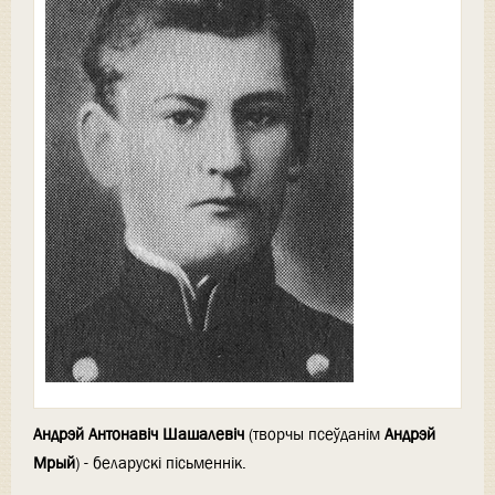
Андрэй Антонавіч Шашалевіч
(творчы псеўданім
Андрэй
Мрый
) - беларускі пісьменнік.