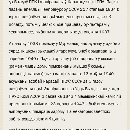
да 5 гадоў ППК і этапіраваны ў Карагандзінскі ППЛ. Пасля
падачы апеляцыі Генпракурору СССР 21 лістапада 1934 г.
тэрмін пазбаўлення волі зменены: тры гады высылкі ў
Волагду, потым у Вельск, дзе працаваў бухгалтарам у
леспрамгасе, рыбным кааператыве да снежня 1937.
У пачатку 1938 прыехаў у Мурманск, настаўнічаў у адной з
сярэдніх школ (выкладаў літаратуру). Зноў арыштаваны 2
чэрвеня 1940 г. Падчас арышту ўсё створанае ў ссылцы
(раман «Жывы дом», прысвечаны жыццю ў ссылцы,
аповесці, навелы) было канфіскавана. 13 жніўня 1940
асуджаны асобай нарадай НКУС СССР да 5 гадоў
пазбаўлення волі. Этапіраваны ва Усць-Вымскі канцлагер
НКУС Комі АССР. 1 сакавіка 1943 г. медыцынскай камісіяй
прызнаны інвалідам і 23 верасня 1943 г. быў вызвалены і
адпраўлены паміраць дадому. Па некаторых звестках
забіты рэцэдывістамі ў цягніку.