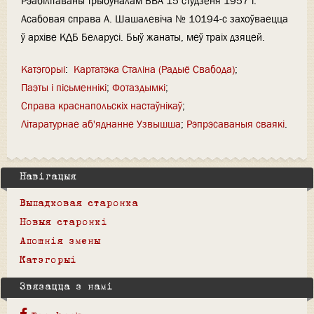
Рэабілітаваны трыбуналам БВА 15 студзеня 1957 г.
Асабовая справа А. Шашалевіча № 10194-с захоў­ваецца
ў архіве КДБ Беларусі. Быў жанаты, меў траіх дзяцей.
Катэгорыі
:
Картатэка Сталіна (Радыё Свабода)
Паэты і пісьменнікі
Фотаздымкі
Справа краснапольскіх настаўнікаў
Літаратурнае аб'яднанне Узвышша
Рэпрэсаваныя сваякі
Навігацыя
Выпадковая старонка
Новыя старонкі
Апошнія змены
Катэгорыі
Звязацца з намі