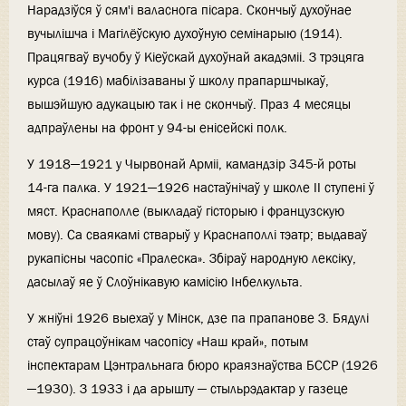
Нарадзіўся ў сям'і валаснога пісара. Скончыў духоўнае
вучылішча і Магілёўскую духоўную семінарыю (1914).
Працягваў вучобу ў Кіеўскай духоўнай акадэміі. З трэцяга
курса (1916) мабілізаваны ў школу прапаршчыкаў,
вышэйшую адукацыю так і не скончыў. Праз 4 месяцы
адпраўлены на фронт у 94-ы енісейскі полк.
У 1918—1921 у Чырвонай Арміі, камандзір 345-й роты
14-га палка. У 1921—1926 настаўнічаў у школе II ступені ў
мяст. Краснаполле (выкладаў гісторыю і французскую
мову). Са сваякамі стварыў у Краснаполлі тэатр; выдаваў
рукапісны часопіс «Пралеска». Збіраў народную лексіку,
дасылаў яе ў Слоўнікавую камісію Інбелкульта.
У жніўні 1926 выехаў у Мінск, дзе па прапанове З. Бядулі
стаў супрацоўнікам часопісу «Наш край», потым
інспектарам Цэнтральнага бюро краязнаўства БССР (1926
—1930). З 1933 і да арышту — стыльрэдактар у газеце