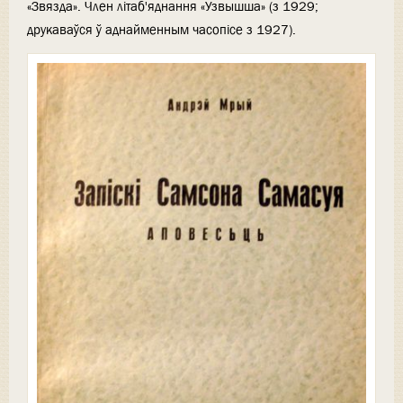
«Звязда». Член літаб'яднання «Узвышша» (з 1929;
друкаваўся ў аднайменным часопісе з 1927).