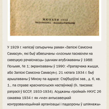
У 1929 г. напісаў сатырычны раман «Запіскі Самсона
Самасуя», які быў абвешчаны «злосным пасквілем на
савецкую рэчаіснасць» (цалкам апублікаваны ў 1988:
Полымя, № 1; экранізаваны ў 1990: «Пратарчака жыцця,
або Запіскі Самсона Самасуя»). 21 лютага 1934 г. быў
арыштаваны ў Мінску па адрасе: Стаўбцоўскі зав., д. 6, кв.
1., па справе краснапольскіх настаўнікаў (Гл. таксама:
рэпрэсіі ў БССР, 1933-1934). Асуджаны «тройкай» НКУС 26
сакавіка 1934 г. як «член антысавецкай
контррэвалюцыйнай арганізацыі і падазроны ў шпіянажы»