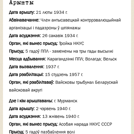
Арышты
Дата арышту:
21 люты 1934 г.
Абвінавачанне:
Член антысавецкай контррэвалюцыйнай
арганізацыі і падазроны ў шпіянажы
Дата асуджэння:
26 сакавiк 1934 г.
Орган, які вынес прысуд:
Тройка НКУС
Прысуд:
5 гадоў ППЛ - заменены на тры гады высылкі
Месца адбывання:
Карагандзінкі ППЛ; Волагда; Вельск
Дата вызвалення:
1937 г.
Дата рэабілітацыі:
15 студзень 1957 г.
Орган, які рэабілітаваў:
Вайсковы трыбунал Беларускай
вайсковай акругі
Дзе і кім арыштаваны:
г. Мурманск
Дата арышту:
2 чэрвень 1940 г.
Дата асуджэння:
13 жнiвень 1940 г.
Орган, які вынес прысуд:
Асобая нарада НКУС СССР
Прысуд:
5 гадоў пазбаўлення волі