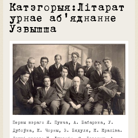
Катэгорыя:Літарат
урнае аб'яднанне
Узвышша
Першы шэраг: Я. Пушча, А. Бабарэка, У.
Дубоўка, К. Чорны, З. Бядуля, К. Крапіва.