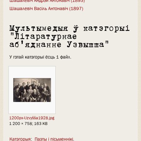
Шашалевіч Андрэй Антонавіч (1893)
Шашалевіч Васіль Антонавіч (1897)
Мультымедыя ў катэгорыі
"Літаратурнае
аб'яднанне Узвышша"
У гэтай катэгорыі ёсць 1 файл.
1200px-Uzvyšša1928.jpg
1 200 × 758; 163 KB
Катэгорыя
:
Паэты і пісьменнікі