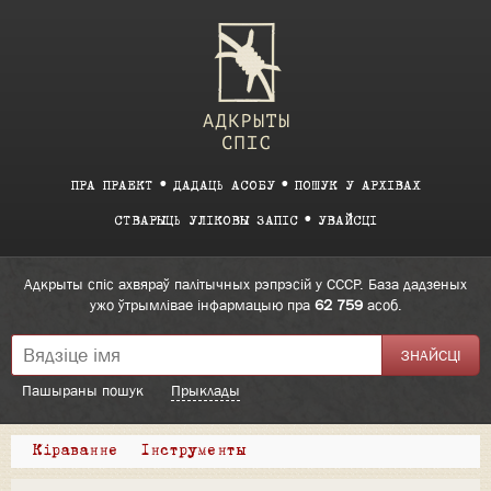
ПРА ПРАЕКТ
ДАДАЦЬ АСОБУ
ПОШУК У АРХІВАХ
СТВАРЫЦЬ УЛІКОВЫ ЗАПІС
УВАЙСЦІ
Адкрыты спіс ахвяраў палітычных рэпрэсій у СССР. База дадзеных
ужо ўтрымлівае інфармацыю пра
62 759
асоб.
Пашыраны пошук
Прыклады
Кіраванне
Інструменты