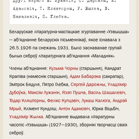
Другі шэраг: М. Лужанін, С. Дарожны, А.
Адамовіч, Т. Кляшторны, У. Жылка, В.
Шашалевіч, П. Глебка.
Беларускае літаратурна-мастацкае згуртаванне «Узвышша»
— аб'яднанне беларускіх пісьменнікаў, якое існавала з
26.5.1926 па снежань 1931. Было заснаванае групай
былых сяброў літаратурнага аб'яднання «Маладняк».
Члены аб'яднання:
Кузьма Чорны
(старшыня), Кандрат
Крапіва (намеснік старшыні),
Адам Бабарэка
(сакратар),
Змітрок Бядуля, Пятро Глебка,
Сяргей Дарожны
,
Уладзімір
Дубоўка
,
Максім Лужанін
,
Язэп Пушча
,
Васіль Шашалевіч
,
Тодар Кляшторны
,
Фелікс Купцэвіч
,
Лукаш Калюга
,
Андрэй
Мрый
, Клімент Кундзіш,
Антон Адамовіч
, Юрка Віцьбіч,
Уладзімір Жылка
. Аб'яднанне выдавала літаратурны
часопіс «Узвышша» (1927—1930), зборнікі творчасці сваіх
сяброў.