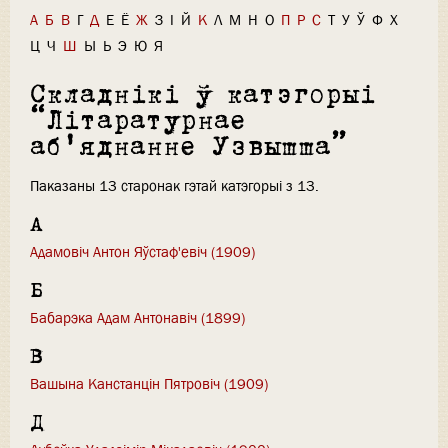
А
Б
В
Г
Д
Е
Ё
Ж
З
І
Й
К
Л
М
Н
О
П
Р
С
Т
У
Ў
Ф
Х
Ц
Ч
Ш
Ы
Ь
Э
Ю
Я
Складнікі ў катэгорыі
“Літаратурнае
аб'яднанне Узвышша”
Паказаны 13 старонак гэтай катэгорыі з 13.
А
Адамовіч Антон Яўстаф'евіч (1909)
Б
Бабарэка Адам Антонавіч (1899)
В
Вашына Канстанцін Пятровіч (1909)
Д