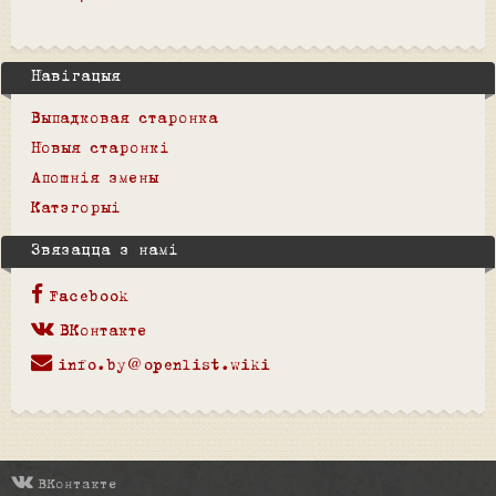
Навігацыя
Выпадковая старонка
Новыя старонкі
Апошнія змены
Катэгорыі
Звязацца з намі
Facebook
ВКонтакте
info.by@openlist.wiki
ВКонтакте