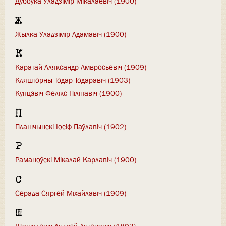
Дубоўка Уладзімір Мікалаевіч (1900)
Ж
Жылка Уладзімір Адамавіч (1900)
К
Каратай Аляксандр Амвросьевіч (1909)
Кляшторны Тодар Тодаравіч (1903)
Купцэвіч Фелікс Піліпавіч (1900)
П
Плашчынскі Іосіф Паўлавіч (1902)
Р
Раманоўскі Мікалай Карлавіч (1900)
С
Серада Сяргей Міхайлавіч (1909)
Ш